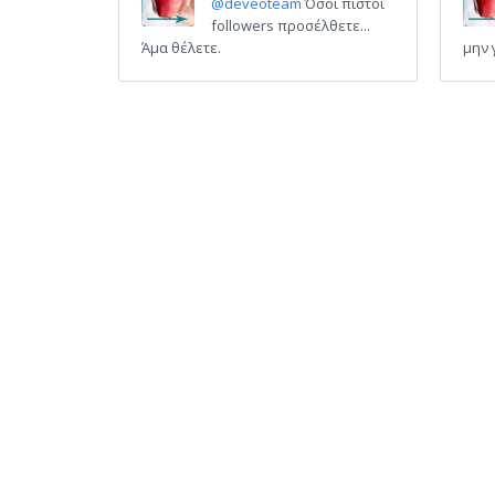
@deveoteam
Όσοι πιστοί
followers προσέλθετε...
Άμα θέλετε.
μην 