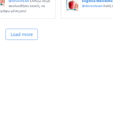
@deveoteam
Ελπίζω να με
Eugenia Nikodimo
ακολουθήσει κανείς, να
@deveoteam
Καλή 
γράφω μόνη μου!
Load more