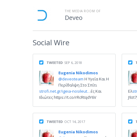
THE MEDIA ROOM OF
Deveo
Social
Wire
TWEETED
SEP 6, 2018
Eugenia Nikodimos
@deveoteam
Η Υγεία Και Η
Περίθαλψη Στο Σπίτι
strofi.net.gr/igeia-nosileut…
ές Και
Ελ
st
Ιδιώτες https://t.co/rRcRtqdY6V
J9zt
TWEETED
OCT 14, 2017
Eugenia Nikodimos