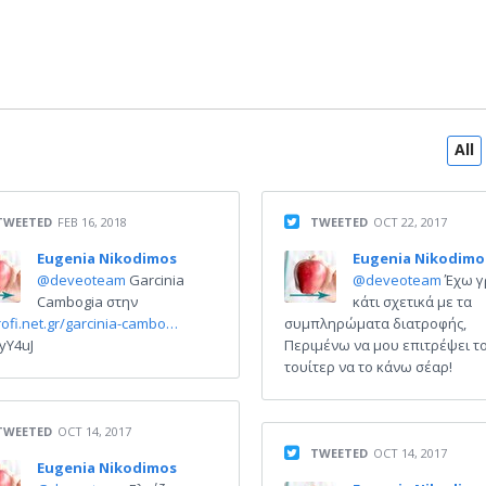
All
TWEETED
FEB 16, 2018
TWEETED
OCT 22, 2017
Eugenia Nikodimos
Eugenia Nikodimo
@deveoteam
Garcinia
@deveoteam
Έχω γ
Cambogia στην
κάτι σχετικά με τα
rofi.net.gr/garcinia-cambo…
συμπληρώματα διατροφής,
7yY4uJ
Περιμένω να μου επιτρέψει τ
τουίτερ να το κάνω σέαρ!
TWEETED
OCT 14, 2017
TWEETED
OCT 14, 2017
Eugenia Nikodimos