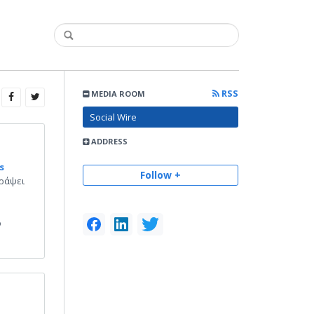
RSS
MEDIA ROOM
Social Wire
ADDRESS
s
Follow +
ράψει
ο